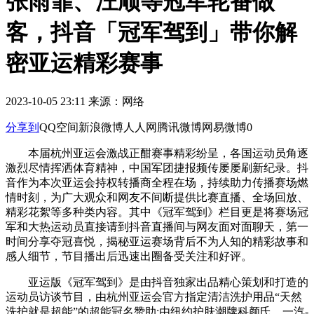
张雨霏、汪顺等冠军轮番做
客，抖音「冠军驾到」带你解
密亚运精彩赛事
2023-10-05 23:11
来源：
网络
分享到
QQ空间
新浪微博
人人网
腾讯微博
网易微博
0
本届杭州亚运会激战正酣赛事精彩纷呈，各国运动员角逐
激烈尽情挥洒体育精神，中国军团捷报频传屡屡刷新纪录。抖
音作为本次亚运会持权转播商全程在场，持续助力传播赛场燃
情时刻，为广大观众和网友不间断提供比赛直播、全场回放、
精彩花絮等多种类内容。其中《冠军驾到》栏目更是将赛场冠
军和大热运动员直接请到抖音直播间与网友面对面聊天，第一
时间分享夺冠喜悦，揭秘亚运赛场背后不为人知的精彩故事和
感人细节，节目播出后迅速出圈备受关注和好评。
亚运版《冠军驾到》是由抖音独家出品精心策划和打造的
运动员访谈节目，由杭州亚运会官方指定清洁洗护用品“天然
洗护就是超能”的超能冠名赞助;由纽约护肤潮牌科颜氏、一汽-