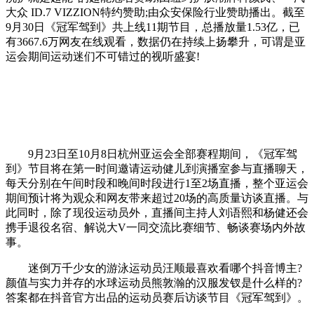
大众 ID.7 VIZZION特约赞助;由众安保险行业赞助播出。截至
9月30日《冠军驾到》共上线11期节目，总播放量1.53亿，已
有3667.6万网友在线观看，数据仍在持续上扬攀升，可谓是亚
运会期间运动迷们不可错过的视听盛宴!
9月23日至10月8日杭州亚运会全部赛程期间，《冠军驾
到》节目将在第一时间邀请运动健儿到演播室参与直播聊天，
每天分别在午间时段和晚间时段进行1至2场直播，整个亚运会
期间预计将为观众和网友带来超过20场的高质量访谈直播。与
此同时，除了现役运动员外，直播间主持人刘语熙和杨健还会
携手退役名宿、解说大V一同交流比赛细节、畅谈赛场内外故
事。
迷倒万千少女的游泳运动员汪顺最喜欢看哪个抖音博主?
颜值与实力并存的水球运动员熊敦瀚的汉服发钗是什么样的?
答案都在抖音官方出品的运动员赛后访谈节目《冠军驾到》。