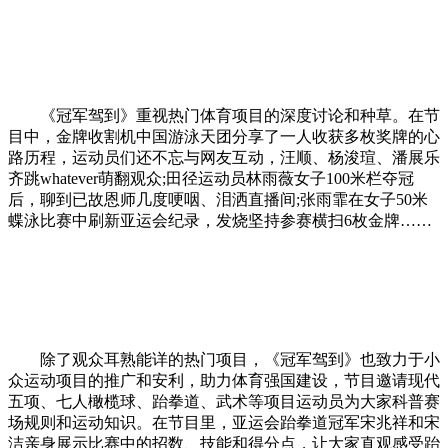
《冠军驾到》重视热门体育项目的深度讨论和种草。在节
目中，金牌收割机中国游泳天团分享了一人收获多枚奖牌的心
路历程，运动员们还不忘与网友互动，汪顺、杨浚瑄、潘展乐
齐跳whatever萌翻观众;田径运动员林雨薇女子100米栏夺冠
后，聊到已故恩师几度哽咽、泪洒直播间;张雨霏在女子50米
蝶泳比赛中刷新亚运会纪录，发烧坚持参赛横扫6枚金牌……
除了观众耳熟能详的热门项目，《冠军驾到》也致力于小
众运动项目的推广和安利，助力体育强国建设，节目邀请现代
五项、七人橄榄球、跆拳道、武术等项目运动员为大家科普赛
场规则和运动知识。在节目里，亚运会跆拳道冠军宋兆祥和宋
洁亲身展示比赛中的招数、技能和得分点，让大家直观感受跆