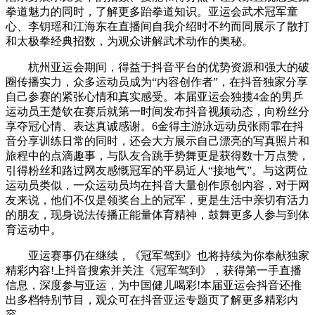
拳道魅力的同时，了解更多跆拳道知识。亚运会武术冠军童
心、李钥瑶和江海东在直播间自我介绍时不约而同展示了散打
和太极拳经典招数，为观众讲解武术动作的奥秘。
杭州亚运会期间，得益于抖音平台的优势资源和强大的破
圈传播实力，众多运动员成为“内容创作者”，在抖音独家分享
自己参赛的紧张心情和真实感受。本届亚运会独揽4金的男乒
运动员王楚钦在赛后就第一时间发布抖音视频动态，向粉丝分
享夺冠心情、表达真诚感谢。6金得主游泳远动员张雨霏在抖
音分享训练日常的同时，还会大方展示自己漂亮的写真照片和
旅程中的点滴趣事，与队友合跳手势舞更是获得数十万点赞，
引得粉丝和路过网友感慨冠军的平易近人“接地气”。与这两位
运动员类似，一众运动员均在抖音大量创作原创内容，对于网
友来说，他们不仅是领奖台上的冠军，更是生活中亲切有活力
的朋友，现身说法传播正能量体育精神，鼓舞更多人参与到体
育运动中。
亚运赛事仍在继续，《冠军驾到》也将持续为你奉献独家
精彩内容!上抖音搜索并关注《冠军驾到》，获得第一手直播
信息，深度参与亚运，为中国健儿喝彩!本届亚运会抖音还推
出多档特别节目，观众可在抖音亚运专题页了解更多精彩内
容。