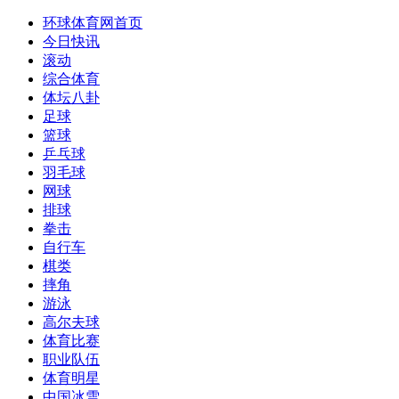
环球体育网
首页
今日快讯
滚动
综合体育
体坛八卦
足球
篮球
乒乓球
羽毛球
网球
排球
拳击
自行车
棋类
摔角
游泳
高尔夫球
体育比赛
职业队伍
体育明星
中国冰雪